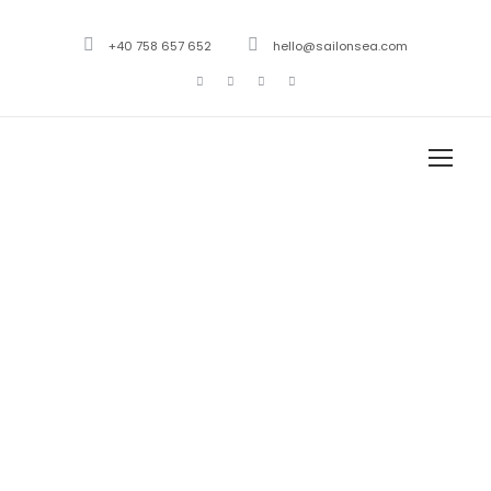
+40 758 657 652
hello@sailonsea.com
YACHTING