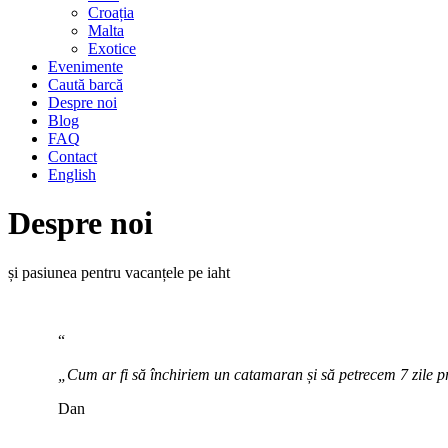
Croația
Malta
Exotice
Evenimente
Caută barcă
Despre noi
Blog
FAQ
Contact
English
Despre noi
și pasiunea pentru vacanțele pe iaht
“
„Cum ar fi să închiriem un catamaran și să petrecem 7 zile pr
Dan