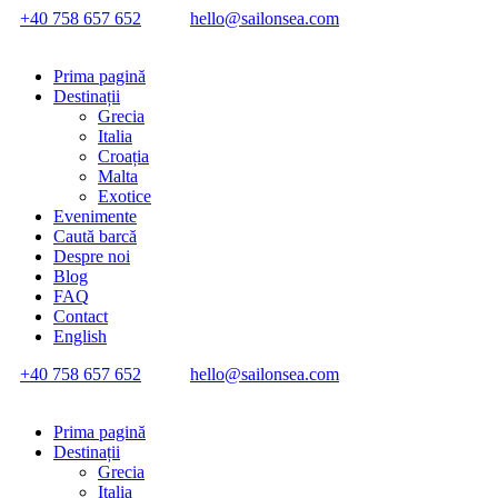
+40 758 657 652
hello@sailonsea.com
Prima pagină
Destinații
Grecia
Italia
Croația
Malta
Exotice
Evenimente
Caută barcă
Despre noi
Blog
FAQ
Contact
English
+40 758 657 652
hello@sailonsea.com
Prima pagină
Destinații
Grecia
Italia