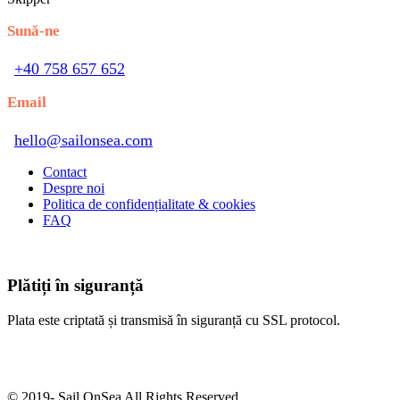
Sună-ne
+40 758 657 652
Email
hello@sailonsea.com
Contact
Despre noi
Politica de confidențialitate & cookies
FAQ
Plătiți în siguranță
Plata este criptată și transmisă în siguranță cu SSL protocol.
© 2019-
Sail OnSea All Rights Reserved.