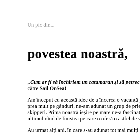
Un pic din...
povestea noastră,
„Cum ar fi să închiriem un catamaran și să petrece
către
Sail OnSea!
Am început cu această idee de a încerca o vacanță p
prea mult pe gânduri, ne-am adunat un grup de priet
skipperi. Prima noastră ieșire pe mare ne-a fascinat
ultimul rând de liniștea pe care o oferă o astfel de 
Au urmat alți ani, în care s-au adunat tot mai mulți p