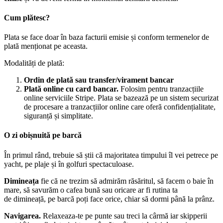
Cum plătesc?
Plata se face doar în baza facturii emisie și conform termenelor de
plată menționat pe aceasta.
Modalități de plată:
Ordin de plată sau transfer/virament bancar
Plată online cu card bancar.
Folosim pentru tranzacțiile
online serviciile Stripe. Plata se bazează pe un sistem securizat
de procesare a tranzacțiilor online care oferă confidențialitate,
siguranță și simplitate.
O zi obișnuită pe barcă
În primul rând, trebuie să știi că majoritatea timpului îl vei petrece pe
yacht, pe plaje și în golfuri spectaculoase.
Dimineața
fie că ne trezim să admirăm răsăritul, să facem o baie în
mare, să savurăm o cafea bună sau oricare ar fi rutina ta
de dimineață, pe barcă poți face orice, chiar să dormi până la prânz.
Navigarea.
Relaxeaza-te pe punte sau treci la cârmă iar skipperii