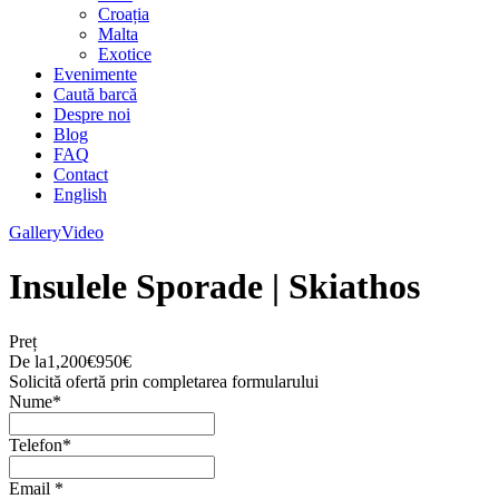
Croația
Malta
Exotice
Evenimente
Caută barcă
Despre noi
Blog
FAQ
Contact
English
Gallery
Video
Insulele Sporade | Skiathos
Preț
De la
1,200€
950€
Solicită ofertă prin completarea formularului
Nume
*
Telefon
*
Email
*