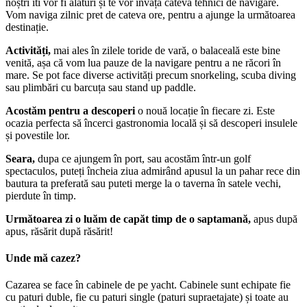
noștri îti vor fi alaturi și te vor învăța câteva tehnici de navigare.
Vom naviga zilnic pret de cateva ore, pentru a ajunge la următoarea
destinație.
Activități,
mai ales în zilele toride de vară, o balaceală este bine
venită, așa că vom lua pauze de la navigare pentru a ne răcori în
mare. Se pot face diverse activități precum snorkeling, scuba diving
sau plimbări cu barcuța sau stand up paddle.
Acostăm pentru a desc
operi
o nouă locație în fiecare zi. Este
ocazia perfecta să încerci gastronomia locală și să descoperi insulele
și povestile lor.
Seara,
dupa ce ajungem în port, sau acostăm într-un golf
spectaculos, puteți încheia ziua admirând apusul la un pahar rece din
bautura ta preferată sau puteti merge la o taverna în satele vechi,
pierdute în timp.
Următoarea zi o luăm de capăt timp de o saptamană,
apus după
apus, răsărit după răsărit!
Unde mă cazez?
Cazarea se face în cabinele de pe yacht. Cabinele sunt echipate fie
cu paturi duble, fie cu paturi single (paturi supraetajate) și toate au