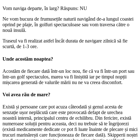
Vom naviga departe, în larg?
Răspuns: NU
Ne vom bucura de frumusețile naturii navigând de-a lungul coastei
oprind pe plaje, în golfuri spectaculoase sau vom traversa către o
nouă insulă.
Traseul va fi realizat astfel încât durata de navigare zilnică să fie
scurtă, de 1-3 ore.
Unde acostăm noaptea?
Acostăm de fiecare dată într-un loc nou, fie că
va fi într-un port sau
într-un golf spectaculos,
marea va fi liniștită iar pe timpul nopții
mișcarea generată de valurile mării nu ne va creea disconfort.
Voi avea rău de mare?
Există și persoane care pot acuza câteodată și genul acesta de
senzație ușor neplăcută care este provocată defapt de urechea
noastră internă, principalul centru de echilibru. Din fericire, există
numeroase soluții pentru aceasta, deci nu trebuie să te îngrijorezi
(există medicamente dedicate ce pot fi luate înainte de plecare și mici
trucuri marinărești care funcționeaza de fiecare dată). Skipperii noștri