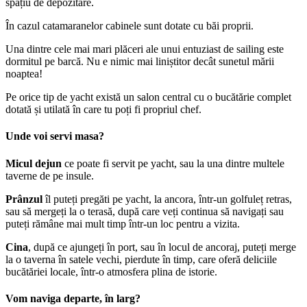
spațiu de depozitare.
În cazul catamaranelor cabinele sunt dotate cu băi proprii.
Una dintre cele mai mari plăceri ale unui entuziast de sailing este
dormitul pe barcă. Nu e nimic mai liniștitor decât sunetul mării
noaptea!
Pe orice tip de yacht există un salon central cu o bucătărie complet
dotată și utilată în care tu poți fi propriul chef.
Unde voi servi masa?
Micul dejun
ce poate fi servit pe yacht, sau la una dintre multele
taverne de pe insule.
Prânzul
îl puteți pregăti pe yacht, la ancora, într-un golfuleț retras,
sau să mergeți la o terasă, după care veți continua să navigați sau
puteți rămâne mai mult timp într-un loc pentru a vizita.
Cina
, după ce ajungeți în port, sau în locul de ancoraj, puteți merge
la o taverna în satele vechi, pierdute în timp, care oferă deliciile
bucătăriei locale, într-o atmosfera plina de istorie.
Vom naviga departe, în larg?