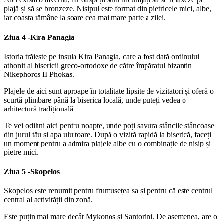
plajă și să se bronzeze. Nisipul este format din pietricele mici, albe,
iar coasta rămâne la soare cea mai mare parte a zilei.
Ziua 4 -
Kira Panagia
Istoria trăiește pe insula Kira Panagia, care a fost dată ordinului
athonit al bisericii greco-ortodoxe de către împăratul bizantin
Nikephoros II Phokas.
Plajele de aici sunt aproape în totalitate lipsite de vizitatori și oferă o
scurtă plimbare până la biserica locală, unde puteți vedea o
arhitectură tradițională.
Te vei odihni aici pentru noapte, unde poți savura stâncile stâncoase
din jurul tău și apa uluitoare. După o vizită rapidă la biserică, faceți
un moment pentru a admira plajele albe cu o combinație de nisip și
pietre mici.
Ziua 5 -
Skopelos
Skopelos este renumit pentru frumusețea sa și pentru că este centrul
central al activității din zonă.
Este puțin mai mare decât Mykonos și Santorini. De asemenea, are o