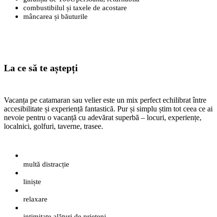
combustibilul și taxele de acostare
mâncarea și băuturile
La ce să te aștepți
Vacanța pe catamaran sau velier este un mix perfect echilibrat între
accesibilitate și experiență fantastică. Pur și simplu știm tot ceea ce ai
nevoie pentru o vacanță cu adevărat superbă – locuri, experiențe,
localnici, golfuri, taverne, trasee.
multă distracție
liniște
relaxare
intimitate alături de prieteni