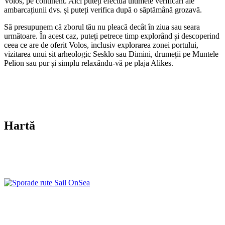
Volos, pe continent. Aici puteți efectua ultimele verificări ale
ambarcațiunii dvs. și puteți verifica după o săptămână grozavă.
Să presupunem că zborul tău nu pleacă decât în ziua sau seara
următoare. În acest caz, puteți petrece timp explorând și descoperind
ceea ce are de oferit Volos, inclusiv explorarea zonei portului,
vizitarea unui sit arheologic Sesklo sau Dimini, drumeții pe Muntele
Pelion sau pur și simplu relaxându-vă pe plaja Alikes.
Hartă