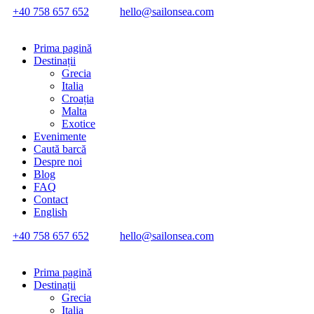
+40 758 657 652
hello@sailonsea.com
Prima pagină
Destinații
Grecia
Italia
Croația
Malta
Exotice
Evenimente
Caută barcă
Despre noi
Blog
FAQ
Contact
English
+40 758 657 652
hello@sailonsea.com
Prima pagină
Destinații
Grecia
Italia