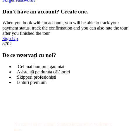
Forget Password?
Don't have an account? Create one.
When you book with an account, you will be able to track your
payment status, track the confirmation and you can also rate the tour
after you finished the tour.
Sign Up
8702
De ce rezervați cu noi?
Cel mai bun preț garantat
Asistență pe durata călătoriei
Skipperi profesioniști
Iahturi premium
Ai întrebări?
Nu ezitați să ne sunați. Suntem bucuroși să vorbim cu
tine.