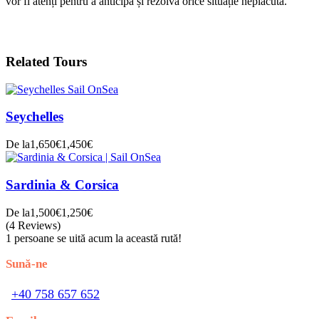
vor fi atenți pentru a anticipa și rezolva orice situație neplăcută.
Related Tours
Seychelles
De la
1,650€
1,450€
Sardinia & Corsica
De la
1,500€
1,250€
(4 Reviews)
1 persoane se uită acum la această rută!
Sună-ne
+40 758 657 652