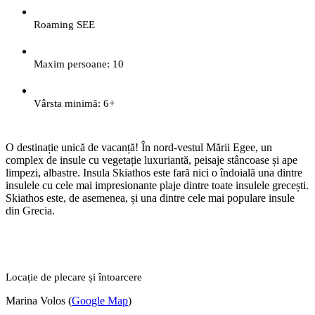
Roaming SEE
Maxim persoane: 10
Vârsta minimă: 6+
O destinație unică de vacanță! În nord-vestul Mării Egee, un
complex de insule cu vegetație luxuriantă, peisaje stâncoase și ape
limpezi, albastre. Insula Skiathos este fară nici o îndoială una dintre
insulele cu cele mai impresionante plaje dintre toate insulele grecești.
Skiathos este, de asemenea, și una dintre cele mai populare insule
din Grecia.
Locație de plecare și întoarcere
Marina Volos (
Google Map
)