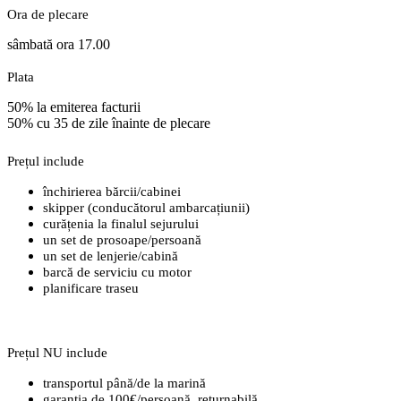
Ora de plecare
sâmbată ora 17.00
Plata
50% la emiterea facturii
50% cu 35 de zile înainte de plecare
Prețul include
închirierea bărcii/cabinei
skipper (conducătorul ambarcațiunii)
curățenia la finalul sejurului
un set de prosoape/persoană
un set de lenjerie/cabină
barcă de serviciu cu motor
planificare traseu
Prețul NU include
transportul până/de la marină
garanția de 100€/persoană, returnabilă