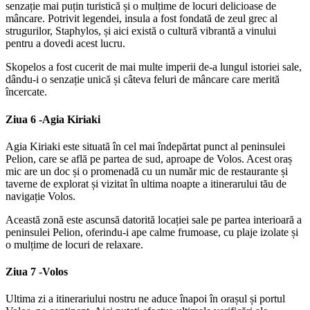
senzație mai puțin turistică și o mulțime de locuri delicioase de
mâncare. Potrivit legendei, insula a fost fondată de zeul grec al
strugurilor, Staphylos, și aici există o cultură vibrantă a vinului
pentru a dovedi acest lucru.
Skopelos a fost cucerit de mai multe imperii de-a lungul istoriei sale,
dându-i o senzație unică și câteva feluri de mâncare care merită
încercate.
Ziua 6 -
Agia Kiriaki
Agia Kiriaki este situată în cel mai îndepărtat punct al peninsulei
Pelion, care se află pe partea de sud, aproape de Volos. Acest oraș
mic are un doc și o promenadă cu un număr mic de restaurante și
taverne de explorat și vizitat în ultima noapte a itinerarului tău de
navigație Volos.
Această zonă este ascunsă datorită locației sale pe partea interioară a
peninsulei Pelion, oferindu-i ape calme frumoase, cu plaje izolate și
o mulțime de locuri de relaxare.
Ziua 7 -
Volos
Ultima zi a itinerariului nostru ne aduce înapoi în orașul și portul