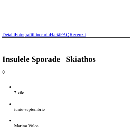
+40 758 657 652
hello@sailonsea.com
Detalii
Fotografii
Itinerariu
Hartă
FAQ
Recenzii
Insulele Sporade | Skiathos
0
7 zile
iunie-septembrie
Marina Volos