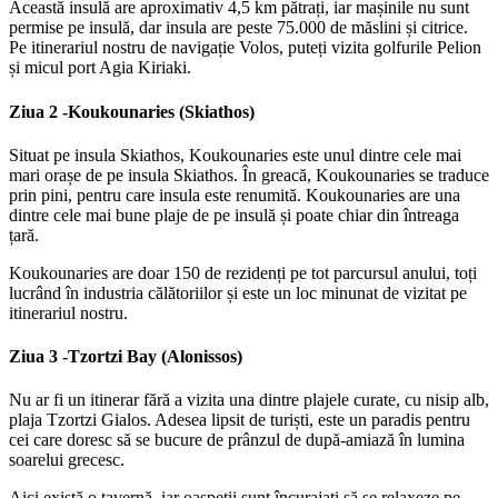
Această insulă are aproximativ 4,5 km pătrați, iar mașinile nu sunt
permise pe insulă, dar insula are peste 75.000 de măslini și citrice.
Pe itinerariul nostru de navigație Volos, puteți vizita golfurile Pelion
și micul port Agia Kiriaki.
Ziua 2 -
Koukounaries (Skiathos)
Situat pe insula Skiathos, Koukounaries este unul dintre cele mai
mari orașe de pe insula Skiathos. În greacă, Koukounaries se traduce
prin pini, pentru care insula este renumită. Koukounaries are una
dintre cele mai bune plaje de pe insulă și poate chiar din întreaga
țară.
Koukounaries are doar 150 de rezidenți pe tot parcursul anului, toți
lucrând în industria călătoriilor și este un loc minunat de vizitat pe
itinerariul nostru.
Ziua 3 -
Tzortzi Bay (Alonissos)
Nu ar fi un itinerar fără a vizita una dintre plajele curate, cu nisip alb,
plaja Tzortzi Gialos. Adesea lipsit de turiști, este un paradis pentru
cei care doresc să se bucure de prânzul de după-amiază în lumina
soarelui grecesc.
Aici există o tavernă, iar oaspeții sunt încurajați să se relaxeze pe