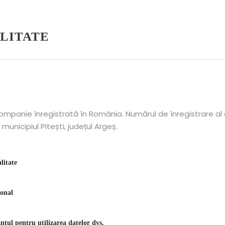
ALITATE
ompanie înregistrată în România. Numărul de înregistrare a
municipiul Pitești, județul Argeș.
litate
sonal
tul pentru utilizarea datelor dvs.