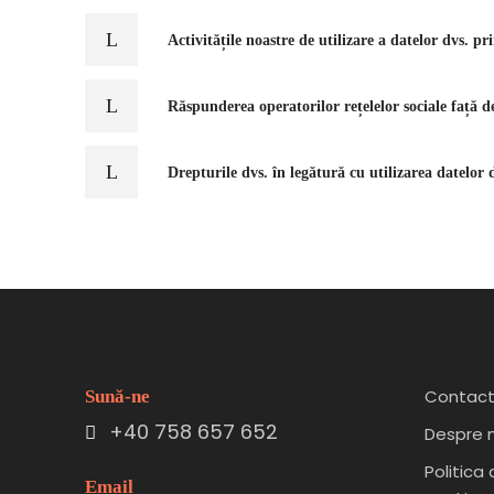
Activitățile noastre de utilizare a datelor dvs. pri
Răspunderea operatorilor rețelelor sociale față de
Drepturile dvs. în legătură cu utilizarea datelor d
Contac
Sună-ne
+40 758 657 652
Despre n
Politica
Email