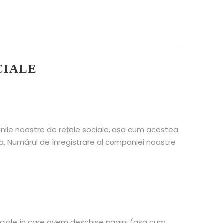
CIALE
ginile noastre de rețele sociale, așa cum acestea
a. Numărul de înregistrare al companiei noastre
 sociale în care avem deschise pagini (așa cum