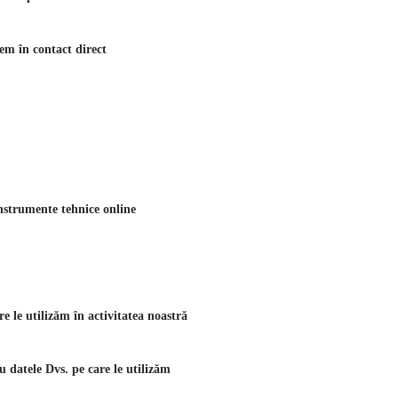
em în contact direct
 instrumente tehnice online
re le utilizăm în activitatea noastră
u datele Dvs. pe care le utilizăm