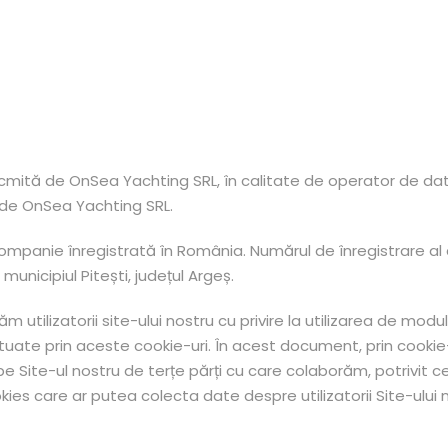
cmită de OnSea Yachting SRL, în calitate de operator de date
de OnSea Yachting SRL.
ompanie înregistrată în România. Numărul de înregistrare a
municipiul Pitești, județul Argeș.
utilizatorii site-ului nostru cu privire la utilizarea de modul
ectuate prin aceste cookie-uri. În acest document, prin cooki
 pe Site-ul nostru de terțe părți cu care colaborăm, potrivit
ies care ar putea colecta date despre utilizatorii Site-ului n