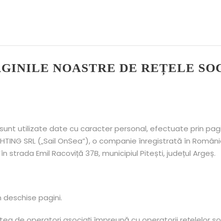
AGINILE NOASTRE DE REȚELE SO
 sunt utilizate date cu caracter personal, efectuate prin pa
HTING SRL („Sail OnSea”), o companie înregistrată în Români
n strada Emil Racoviță 37B, municipiul Pitești, județul Argeș.
m deschise pagini.
litatea de operatori asociați împreună cu operatorii rețelelor