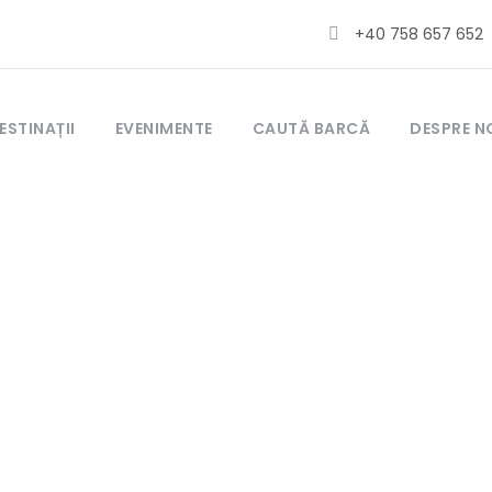
+40 758 657 652
ESTINAȚII
EVENIMENTE
CAUTĂ BARCĂ
DESPRE N
e confidențialitat