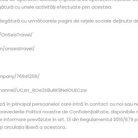
ătură cu unele activități efectuate prin acestea.
 legătură cu următoarele pagini de rețele sociale deținute 
/OnSeaTravel/
om/onseatravel/
ompany/76941256/
/channel/UCzH_ROe2S8uRK9NelOUECzw
în principal persoanelor care intră în contact cu noi sau ne
vederile Politicii noastre de Confidențialitate, disponibil
 de informare prevăzute în art. 13 din Regulamentul 2016/679 p
 circulația liberă a acestora..