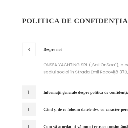
POLITICA DE CONFIDENȚI
Despre noi
ONSEA YACHTING SRL („Sail OnSea”), o c
sediul social în Strada Emil Racoviță 37B, 
Informații generale despre politica de confidenția
Când și de ce folosim datele dvs. cu caracter per
Cum vă acordați și vă puteți retrage consimțămân