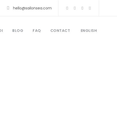
hello@sailonsea.com
OI
BLOG
FAQ
CONTACT
ENGLISH
e & cookies