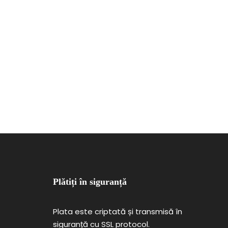
Plătiți în siguranță
Plata este criptată și transmisă în
siguranță cu SSL protocol.