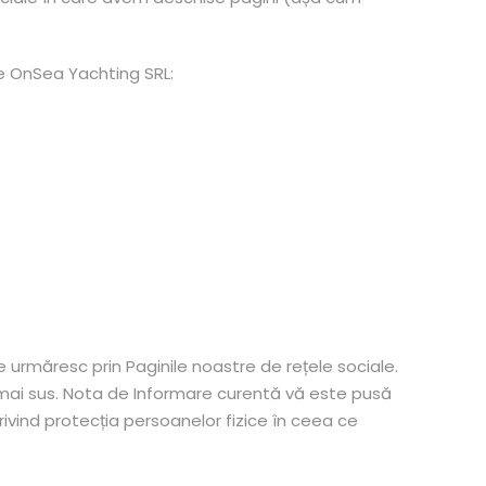
de OnSea Yachting SRL:
 urmăresc prin Paginile noastre de rețele sociale.
e mai sus. Nota de Informare curentă vă este pusă
rivind protecția persoanelor fizice în ceea ce