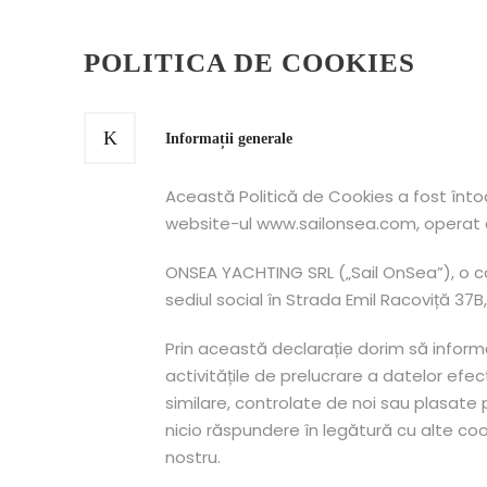
POLITICA DE COOKIES
Informații generale
Această Politică de Cookies a fost înto
website-ul www.sailonsea.com, operat 
ONSEA YACHTING SRL („Sail OnSea”), o c
sediul social în Strada Emil Racoviță 37B, 
Prin această declarație dorim să informăm 
activitățile de prelucrare a datelor ef
similare, controlate de noi sau plasate
nicio răspundere în legătură cu alte cook
nostru.