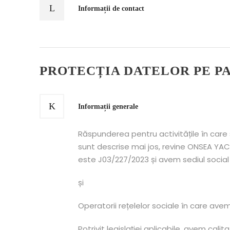
Informații de contact
PROTECȚIA DATELOR PE P
Informații generale
Răspunderea pentru activitățile în care
sunt descrise mai jos, revine ONSEA YAC
este J03/227/2023 și avem sediul social î
și
Operatorii rețelelor sociale în care ave
Potrivit legislației aplicabile, avem ca