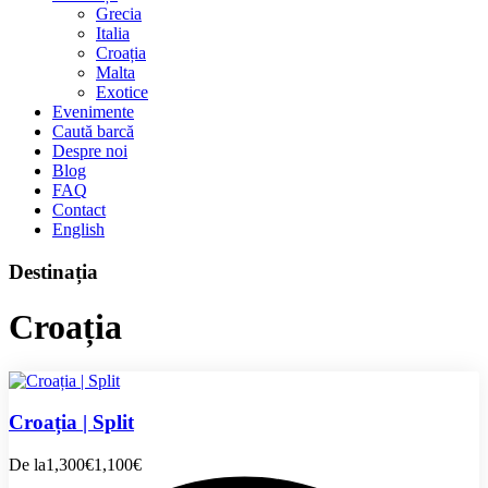
Grecia
Italia
Croația
Malta
Exotice
Evenimente
Caută barcă
Despre noi
Blog
FAQ
Contact
English
Destinația
Croația
Croația | Split
De la
1,300€
1,100€