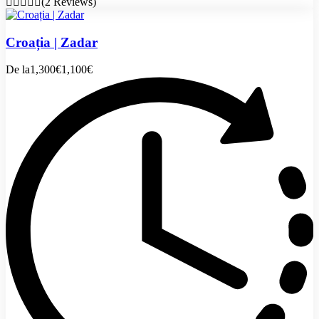
(2 Reviews)
Croația | Zadar
De la
1,300€
1,100€