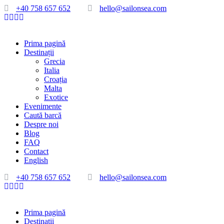
+40 758 657 652
hello@sailonsea.com
Prima pagină
Destinații
Grecia
Italia
Croația
Malta
Exotice
Evenimente
Caută barcă
Despre noi
Blog
FAQ
Contact
English
+40 758 657 652
hello@sailonsea.com
Prima pagină
Destinații