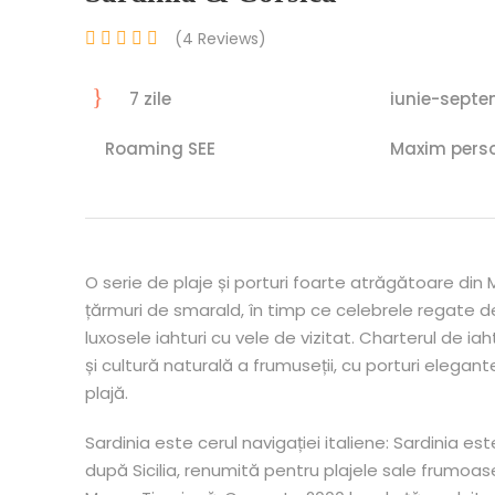
(4 Reviews)
7 zile
iunie-septe
Roaming SEE
Maxim perso
O serie de plaje și porturi foarte atrăgătoare di
țărmuri de smarald, în timp ce celebrele regate de 
luxosele iahturi cu vele de vizitat. Charterul de i
și cultură naturală a frumuseții, cu porturi elegan
plajă.
Sardinia este cerul navigației italiene: Sardinia 
după Sicilia, renumită pentru plajele sale frumoase