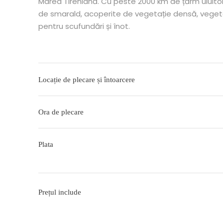
Marea Tireniană. Cu peste 2000 km de țărm uluitor, 
de smarald, acoperite de vegetație densă, vegetație
pentru scufundări și înot.
Locație de plecare și întoarcere
Ora de plecare
Plata
Prețul include