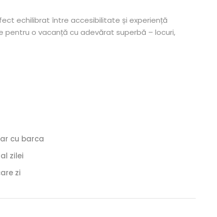
t echilibrat între accesibilitate și experiență
ie pentru o vacanță cu adevărat superbă – locuri,
oar cu barca
l zilei
are zi