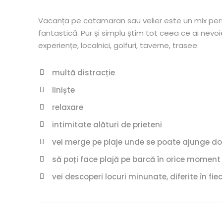
Vacanța pe catamaran sau velier este un mix perfec
fantastică. Pur și simplu știm tot ceea ce ai nevo
experiențe, localnici, golfuri, taverne, trasee.
multă distracție
liniște
relaxare
intimitate alături de prieteni
vei merge pe plaje unde se poate ajunge d
să poți face plajă pe barcă în orice moment a
vei descoperi locuri minunate, diferite în fiec