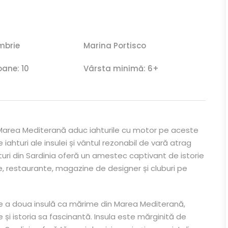
mbrie
Marina Portisco
ane: 10
Vârsta minimă: 6+
n Marea Mediterană aduc iahturile cu motor pe aceste
iahturi ale insulei și vântul rezonabil de vară atrag
ahturi din Sardinia oferă un amestec captivant de istorie
te, restaurante, magazine de designer și cluburi pe
este a doua insulă ca mărime din Marea Mediterană,
 și istoria sa fascinantă. Insula este mărginită de