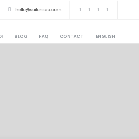
hello@sailonsea.com
OI
BLOG
FAQ
CONTACT
ENGLISH