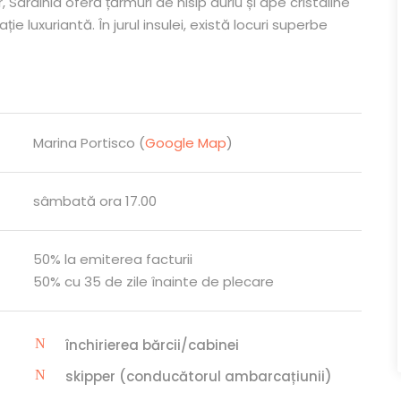
Sardinia oferă țărmuri de nisip auriu și ape cristaline
 luxuriantă. În jurul insulei, există locuri superbe
Marina Portisco (
Google Map
)
sâmbată ora 17.00
50% la emiterea facturii
50% cu 35 de zile înainte de plecare
închirierea bărcii/cabinei
skipper (conducătorul ambarcațiunii)