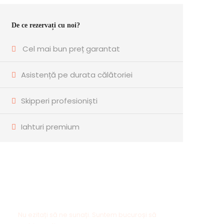
De ce rezervați cu noi?
Cel mai bun preț garantat
Asistență pe durata călătoriei
Skipperi profesioniști
Iahturi premium
Ai întrebări?
Nu ezitați să ne sunați. Suntem bucuroși să