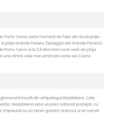
le Porto Cervo, este formată de fapt din două plaje:
) și plaja Grande Pevero (Spiaggia del Grande Pevero).
e Porto Cervo și la 2,5 kilometri nord-vest de plaja
ie una dintre cele mai uimitoare zone ale Costa
glomerată insulă din arhipelagul Maddalena. Cala
turistic. Maddalena este un parc național protejat, cu
imi, împreună cu un teren granitic stâncos și un număr