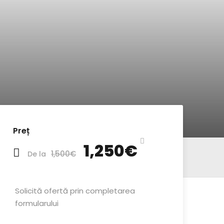
Preț
1,250€
1,500€
De la
Solicită ofertă prin completarea
formularului