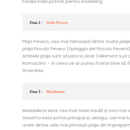
Fundul mării potrivit pentru snorkeling.
Ziua 2 -
Golfo Pevero
Plaja Pevero, cea mai faimoasă dintre toate plaje
plaja Piccolo Pevero (Spiaggia del Piccolo Pevero
Ambele plaje sunt situate la doar 3 kilometri sud d
Romazzino – în ceea ce ar putea foarte bine să f
Smeralda.
Ziua 3 -
Maddalena
Maddalena este cea mai mare insulă și cea mai a
Gavetta este portul principal și, desigur, cel mai 
unele dintre cele mai pitorești plaje din împrejur