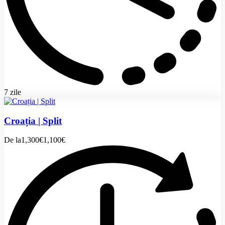
7 zile
Croația | Split
De la
1,300€
1,100€