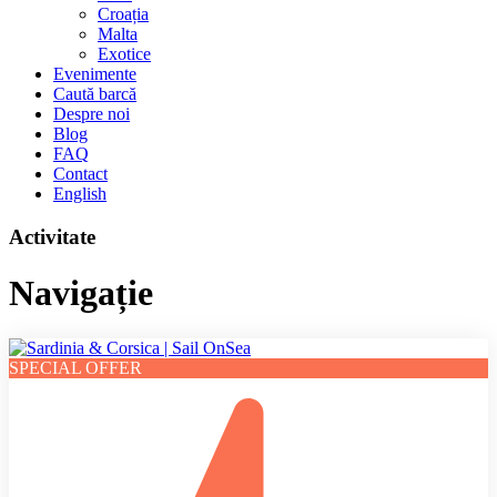
Croația
Malta
Exotice
Evenimente
Caută barcă
Despre noi
Blog
FAQ
Contact
English
Activitate
Navigație
SPECIAL OFFER