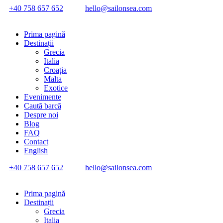
+40 758 657 652
hello@sailonsea.com
Prima pagină
Destinații
Grecia
Italia
Croația
Malta
Exotice
Evenimente
Caută barcă
Despre noi
Blog
FAQ
Contact
English
+40 758 657 652
hello@sailonsea.com
Prima pagină
Destinații
Grecia
Italia