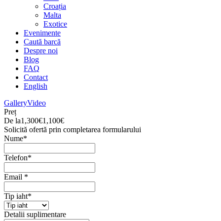
Croația
Malta
Exotice
Evenimente
Caută barcă
Despre noi
Blog
FAQ
Contact
English
Gallery
Video
Preț
De la
1,300€
1,100€
Solicită ofertă prin completarea formularului
Nume
*
Telefon
*
Email
*
Tip iaht
*
Detalii suplimentare