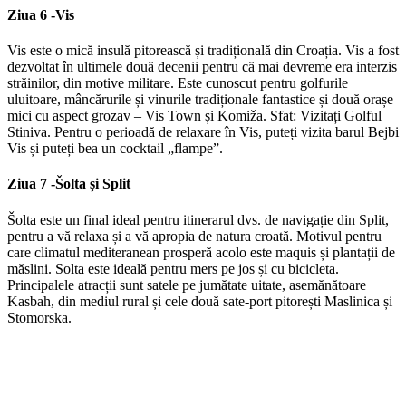
Ziua 6 -
Vis
Vis este o mică insulă pitorească și tradițională din Croația. Vis a fost
dezvoltat în ultimele două decenii pentru că mai devreme era interzis
străinilor, din motive militare. Este cunoscut pentru golfurile
uluitoare, mâncărurile și vinurile tradiționale fantastice și două orașe
mici cu aspect grozav – Vis Town și Komiža. Sfat: Vizitați Golful
Stiniva. Pentru o perioadă de relaxare în Vis, puteți vizita barul Bejbi
Vis și puteți bea un cocktail „flampe”.
Ziua 7 -
Šolta și Split
Šolta este un final ideal pentru itinerarul dvs. de navigație din Split,
pentru a vă relaxa și a vă apropia de natura croată. Motivul pentru
care climatul mediteranean prosperă acolo este maquis și plantații de
măslini. Solta este ideală pentru mers pe jos și cu bicicleta.
Principalele atracții sunt satele pe jumătate uitate, asemănătoare
Kasbah, din mediul rural și cele două sate-port pitorești Maslinica și
Stomorska.