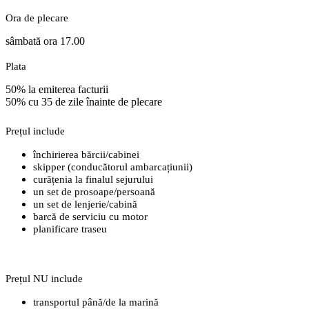
Ora de plecare
sâmbată ora 17.00
Plata
50% la emiterea facturii
50% cu 35 de zile înainte de plecare
Prețul include
închirierea bărcii/cabinei
skipper (conducătorul ambarcațiunii)
curățenia la finalul sejurului
un set de prosoape/persoană
un set de lenjerie/cabină
barcă de serviciu cu motor
planificare traseu
Prețul NU include
transportul până/de la marină