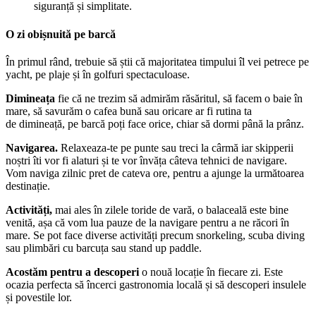
siguranță și simplitate.
O zi obișnuită pe barcă
În primul rând, trebuie să știi că majoritatea timpului îl vei petrece pe
yacht, pe plaje și în golfuri spectaculoase.
Dimineața
fie că ne trezim să admirăm răsăritul, să facem o baie în
mare, să savurăm o cafea bună sau oricare ar fi rutina ta
de dimineață, pe barcă poți face orice, chiar să dormi până la prânz.
Navigarea.
Relaxeaza-te pe punte sau treci la cârmă iar skipperii
noștri îti vor fi alaturi și te vor învăța câteva tehnici de navigare.
Vom naviga zilnic pret de cateva ore, pentru a ajunge la următoarea
destinație.
Activități,
mai ales în zilele toride de vară, o balaceală este bine
venită, așa că vom lua pauze de la navigare pentru a ne răcori în
mare. Se pot face diverse activități precum snorkeling, scuba diving
sau plimbări cu barcuța sau stand up paddle.
Acostăm pentru a desc
operi
o nouă locație în fiecare zi. Este
ocazia perfecta să încerci gastronomia locală și să descoperi insulele
și povestile lor.