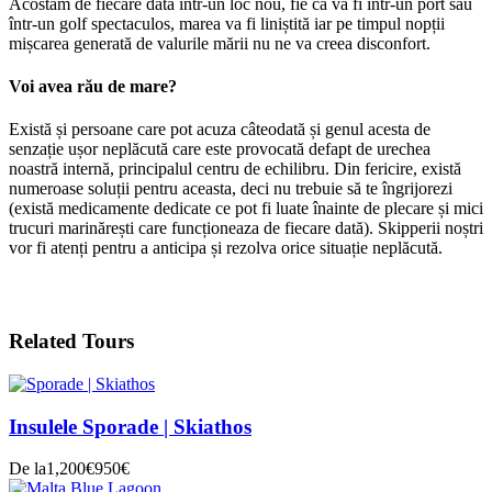
Acostăm de fiecare dată într-un loc nou, fie că
va fi într-un port sau
într-un golf spectaculos,
marea va fi liniștită iar pe timpul nopții
mișcarea generată de valurile mării nu ne va creea disconfort.
Voi avea rău de mare?
Există și persoane care pot acuza câteodată și genul acesta de
senzație ușor neplăcută care este provocată defapt de urechea
noastră internă, principalul centru de echilibru. Din fericire, există
numeroase soluții pentru aceasta, deci nu trebuie să te îngrijorezi
(există medicamente dedicate ce pot fi luate înainte de plecare și mici
trucuri marinărești care funcționeaza de fiecare dată). Skipperii noștri
vor fi atenți pentru a anticipa și rezolva orice situație neplăcută.
Related Tours
Insulele Sporade | Skiathos
De la
1,200€
950€