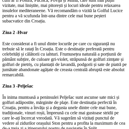
cum ar fi Postira, Pucišca, Povlja și Milna, care sunt mai puțin
vizitate, mai liniștite, mai pitorești și locuri ideale pentru relaxarea
insulelor mediteraneene. Vă recomandăm o vizită la Golful Lucice
pentru a vă scufunda într-una dintre cele mai bune peșteri
subacvatice din Croația.
Ziua 2 -
Hvar
Este considerat a fi unul dintre locurile pe care cu siguranță nu
trebuie să le ratați în Croația. Este o destinație preferată pentru
celebrități și călătorii cu iahturi. Frumusețea naturală a porțiunii de
pământ subțire, de culoare gri-violet, străpunsă de golfuri zimțate și
golfuri de pietriș, cu plantații de lavandă, podgorii și sate de piatră pe
jumătate abandonate agățate de creasta centrală abruptă este absolut
remarcabilă.
Ziua 3 -
Pelješac
În inima muntoasă a peninsulei Pelješac sunt ascunse sate mici și
golfuri adăpostite, mărginite de plaje. Este destinația perfectă în
Croația, pentru a învăța și a degusta unele dintre cele mai bune,
tradiționale, vinuri roșii, împreună cu cele mai gustoase stridii pe
care le-ați încercat vreodată. Vă sugerăm să vizitați punctul de
vedere al zidurilor orașului Ston pentru a profita la maximum de cea
de-a treia zi a itinerarului nostru de navigație în Split.