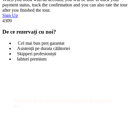
payment status, track the confirmation and you can also rate the tour
after you finished the tour.
Sign Up
4309
De ce rezervați cu noi?
Cel mai bun preț garantat
Asistență pe durata călătoriei
Skipperi profesioniști
Iahturi premium
Ai întrebări?
Nu ezitați să ne sunați. Suntem bucuroși să vorbim cu
tine.
+40 758 657 652
hello@sailonsea.com