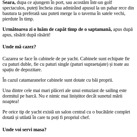
Seara,
dupa ce ajungem în port, sau acostăm într-un golf
spectaculos, puteți încheia ziua admirând apusul la un pahar rece din
bautura ta preferată sau puteti merge la o taverna în satele vechi,
pierdute în timp.
Următoarea zi o luăm de capăt timp de o saptamană,
apus după
apus, răsărit după răsărit!
Unde mă cazez?
Cazarea se face în cabinele de pe yacht. Cabinele sunt echipate fie
cu paturi duble, fie cu paturi single (paturi supraetajate) și toate au
spațiu de depozitare.
În cazul catamaranelor cabinele sunt dotate cu băi proprii.
Una dintre cele mai mari plăceri ale unui entuziast de sailing este
dormitul pe barcă. Nu e nimic mai liniștitor decât sunetul mării
noaptea!
Pe orice tip de yacht există un salon central cu o bucătărie complet
dotată și utilată în care tu poți fi propriul chef.
Unde voi servi masa?