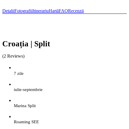
Detalii
Fotografii
Itinerariu
Hartă
FAQ
Recenzii
Croația | Split
(2 Reviews)
7 zile
iulie-septembrie
Marina Split
Roaming SEE