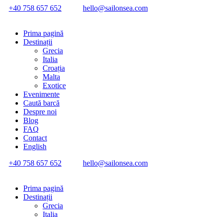
+40 758 657 652
hello@sailonsea.com
Prima pagină
Destinații
Grecia
Italia
Croația
Malta
Exotice
Evenimente
Caută barcă
Despre noi
Blog
FAQ
Contact
English
+40 758 657 652
hello@sailonsea.com
Prima pagină
Destinații
Grecia
Italia