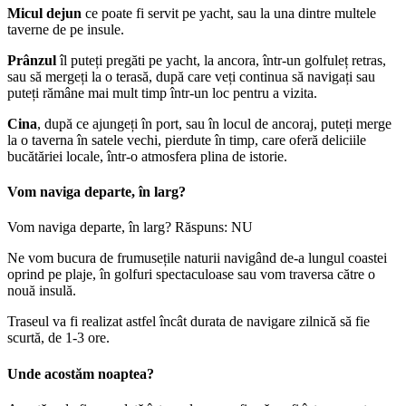
Micul dejun
ce poate fi servit pe yacht, sau la una dintre multele
taverne de pe insule.
Prânzul
îl puteți pregăti pe yacht, la ancora, într-un golfuleț retras,
sau să mergeți la o terasă, după care veți continua să navigați sau
puteți rămâne mai mult timp într-un loc pentru a vizita.
Cina
, după ce ajungeți în port, sau în locul de ancoraj, puteți merge
la o taverna în satele vechi, pierdute în timp, care oferă deliciile
bucătăriei locale, într-o atmosfera plina de istorie.
Vom naviga departe, în larg?
Vom naviga departe, în larg?
Răspuns: NU
Ne vom bucura de frumusețile naturii navigând de-a lungul coastei
oprind pe plaje, în golfuri spectaculoase sau vom traversa către o
nouă insulă.
Traseul va fi realizat astfel încât durata de navigare zilnică să fie
scurtă, de 1-3 ore.
Unde acostăm noaptea?