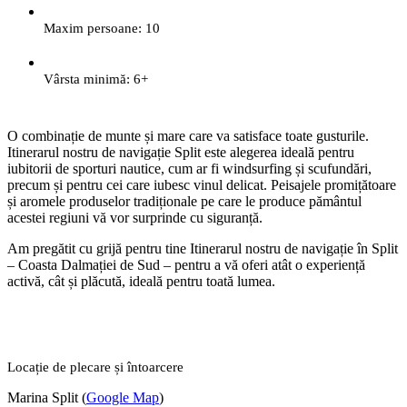
Maxim persoane: 10
Vârsta minimă: 6+
O combinație de munte și mare care va satisface toate gusturile.
Itinerarul nostru de navigație Split este alegerea ideală pentru
iubitorii de sporturi nautice, cum ar fi windsurfing și scufundări,
precum și pentru cei care iubesc vinul delicat. Peisajele promițătoare
și aromele produselor tradiționale pe care le produce pământul
acestei regiuni vă vor surprinde cu siguranță.
Am pregătit cu grijă pentru tine Itinerarul nostru de navigație în Split
– Coasta Dalmației de Sud – pentru a vă oferi atât o experiență
activă, cât și plăcută, ideală pentru toată lumea.
Locație de plecare și întoarcere
Marina Split (
Google Map
)