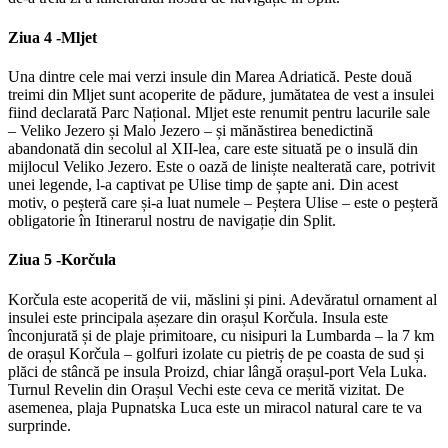
Ziua 4 -
Mljet
Una dintre cele mai verzi insule din Marea Adriatică. Peste două
treimi din Mljet sunt acoperite de pădure, jumătatea de vest a insulei
fiind declarată Parc Național. Mljet este renumit pentru lacurile sale
– Veliko Jezero și Malo Jezero – și mănăstirea benedictină
abandonată din secolul al XII-lea, care este situată pe o insulă din
mijlocul Veliko Jezero. Este o oază de liniște nealterată care, potrivit
unei legende, l-a captivat pe Ulise timp de șapte ani. Din acest
motiv, o peșteră care și-a luat numele – Peștera Ulise – este o peșteră
obligatorie în Itinerarul nostru de navigație din Split.
Ziua 5 -
Korčula
Korčula este acoperită de vii, măslini și pini. Adevăratul ornament al
insulei este principala așezare din orașul Korčula. Insula este
înconjurată și de plaje primitoare, cu nisipuri la Lumbarda – la 7 km
de orașul Korčula – golfuri izolate cu pietriș de pe coasta de sud și
plăci de stâncă pe insula Proizd, chiar lângă orașul-port Vela Luka.
Turnul Revelin din Orașul Vechi este ceva ce merită vizitat. De
asemenea, plaja Pupnatska Luca este un miracol natural care te va
surprinde.