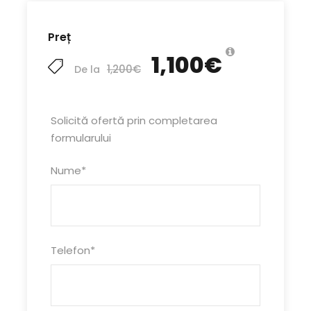
Preț
1,100€
1,200€
De la
Solicită ofertă prin completarea
formularului
Nume
*
Telefon
*