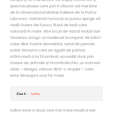
spectaculoase care pot fi văzute cel mai bine
de la Observatorul Marinei italiene de la Punta
Labronzo. Vizitatorii norocoși ar putea ajunge să
vadă Sciara del Fuoco, fluxul de lavă care
coboară în mare. Alte locuri de vizitat includ San
Vincenzo, borgo-ul medieval înconjurat de bărci-
case albe foarte deosebite, satul de pescari
izolat Ginostra care se agață de partea
stâncoasă a lui Stromboli, accesibil doar prin
trasee de animale și Strombolicchio, un bolovan
uriaș – desigur, născut dintr-o erupție – care
este deasupra unui far mare.
Ziua 6 -
Salina
Salina este a doua cea mai mare insulă și are