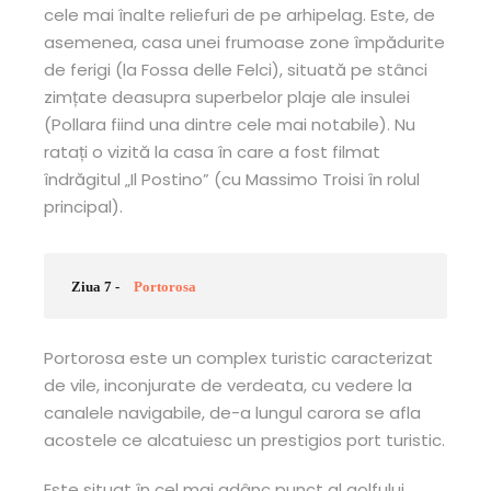
cele mai înalte reliefuri de pe arhipelag. Este, de
asemenea, casa unei frumoase zone împădurite
de ferigi (la Fossa delle Felci), situată pe stânci
zimțate deasupra superbelor plaje ale insulei
(Pollara fiind una dintre cele mai notabile). Nu
ratați o vizită la casa în care a fost filmat
îndrăgitul „Il Postino” (cu Massimo Troisi în rolul
principal).
Ziua 7 -
Portorosa
Portorosa este un complex turistic caracterizat
de vile, inconjurate de verdeata, cu vedere la
canalele navigabile, de-a lungul carora se afla
acostele ce alcatuiesc un prestigios port turistic.
Este situat în cel mai adânc punct al golfului,