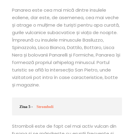
Panarea este cea mai mică dintre insulele
eoliene, dar este, de asemenea, cea mai veche
și atrage o mulțime de turiști pentru apa curată,
gurile vulcanice subacvatice și viața de noapte.
Împreună cu insulele minuscule Basiluzzo,
Spinazzola, Lisca Bianca, Dattilo, Bottaro, Lisca
Nera și bolovanii Panarelli și Formiche, Panarea își
formează propriul arhipelag minuscul. Portul
turistic se află la intersecția San Pietro, unde
vizitatorii pot intra în case caracteristice, botte
și magazine.
Ziua 5 -
Stromboli
Stromboli este de fapt cel mai activ vulcan din
Europa și se mândrește cu erupții frecvente și