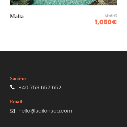
1,150€
Malta
1,050€
Sună-ne
+40 758 657 652
Email
hello@sailonsea.com