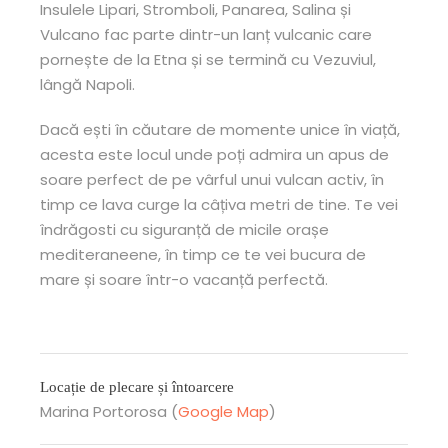
Insulele Lipari, Stromboli, Panarea, Salina și
Vulcano fac parte dintr-un lanț vulcanic care
pornește de la Etna și se termină cu Vezuviul,
lângă Napoli.
Dacă ești în căutare de momente unice în viață,
acesta este locul unde poți admira un apus de
soare perfect de pe vârful unui vulcan activ, în
timp ce lava curge la câțiva metri de tine. Te vei
îndrăgosti cu siguranță de micile orașe
mediteraneene, în timp ce te vei bucura de
mare și soare într-o vacanță perfectă.
Locație de plecare și întoarcere
Marina Portorosa (
Google Map
)