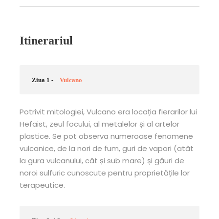
Itinerariul
Ziua 1 -
Vulcano
Potrivit mitologiei, Vulcano era locația fierarilor lui
Hefaist, zeul focului, al metalelor și al artelor
plastice. Se pot observa numeroase fenomene
vulcanice, de la nori de fum, guri de vapori (atât
la gura vulcanului, cât și sub mare) și găuri de
noroi sulfuric cunoscute pentru proprietățile lor
terapeutice.