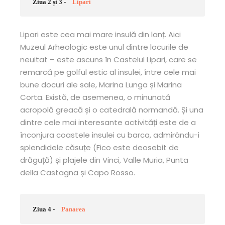
Ziua 2 și 3 -
Lipari
Lipari este cea mai mare insulă din lanț. Aici
Muzeul Arheologic este unul dintre locurile de
neuitat – este ascuns în Castelul Lipari, care se
remarcă pe golful estic al insulei, între cele mai
bune docuri ale sale, Marina Lunga și Marina
Corta. Există, de asemenea, o minunată
acropolă greacă și o catedrală normandă. Și una
dintre cele mai interesante activități este de a
înconjura coastele insulei cu barca, admirându-i
splendidele căsuțe (Fico este deosebit de
drăguță) și plajele din Vinci, Valle Muria, Punta
della Castagna și Capo Rosso.
Ziua 4 -
Panarea