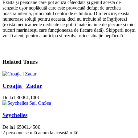
Există și persoane care pot acuza câteodată și genul acesta de
senzație ușor neplăcută care este provocată defapt de urechea
noastră internă, principalul centru de echilibru. Din fericire, există
numeroase soluții pentru aceasta, deci nu trebuie să te îngrijorezi
(există medicamente dedicate ce pot fi luate înainte de plecare și mici
trucuri marinărești care funcționeaza de fiecare dată). Skipperii noștri
vor fi atenți pentru a anticipa și rezolva orice situație neplăcută.
Related Tours
Croația | Zadar
De la
1,300€
1,100€
Seychelles
De la
1,650€
1,450€
2 persoane se uită acum la această rută!