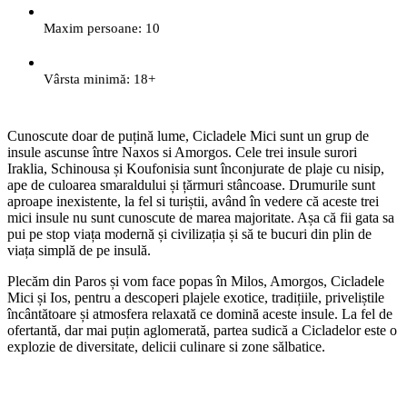
Maxim persoane: 10
Vârsta minimă: 18+
Cunoscute doar de puțină lume, Cicladele Mici sunt un grup de
insule ascunse între Naxos si Amorgos. Cele trei insule surori
Iraklia, Schinousa și Koufonisia sunt înconjurate de plaje cu nisip,
ape de culoarea smaraldului și țărmuri stâncoase. Drumurile sunt
aproape inexistente, la fel si turiștii, având în vedere că aceste trei
mici insule nu sunt cunoscute de marea majoritate. Așa că fii gata sa
pui pe stop viața modernă și civilizația și să te bucuri din plin de
viața simplă de pe insulă.
Plecăm din Paros și vom face popas în Milos, Amorgos, Cicladele
Mici și Ios, pentru a descoperi plajele exotice, tradițiile, priveliștile
încântătoare și atmosfera relaxată ce domină aceste insule. La fel de
ofertantă, dar mai puțin aglomerată, partea sudică a Cicladelor este o
explozie de diversitate, delicii culinare si zone sălbatice.