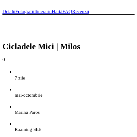
Detalii
Fotografii
Itinerariu
Hartă
FAQ
Recenzii
Cicladele Mici | Milos
0
7 zile
mai-octombrie
Marina Paros
Roaming SEE