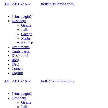
+40 758 657 652
hello@sailonsea.com
Prima pagină
Destinații
Grecia
Italia
Croația
Malta
Exotice
Evenimente
Caută barcă
Despre noi
Blog
FAQ
Contact
English
+40 758 657 652
hello@sailonsea.com
Prima pagină
Destinații
Grecia
Italia