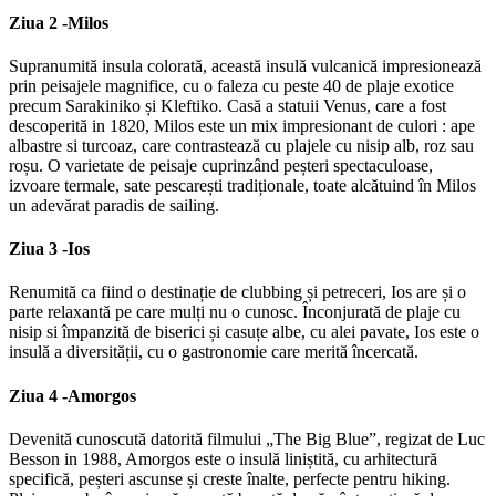
Ziua 2 -
Milos
Supranumită insula colorată, această insulă vulcanică impresionează
prin peisajele magnifice, cu o faleza cu peste 40 de plaje exotice
precum Sarakiniko și Kleftiko. Casă a statuii Venus, care a fost
descoperită in 1820, Milos este un mix impresionant de culori : ape
albastre si turcoaz, care contrastează cu plajele cu nisip alb, roz sau
roșu. O varietate de peisaje cuprinzând peșteri spectaculoase,
izvoare termale, sate pescarești tradiționale, toate alcătuind în Milos
un adevărat paradis de sailing.
Ziua 3 -
Ios
Renumită ca fiind o destinație de clubbing și petreceri, Ios are și o
parte relaxantă pe care mulți nu o cunosc. Înconjurată de plaje cu
nisip si împanzită de biserici și casuțe albe, cu alei pavate, Ios este o
insulă a diversității, cu o gastronomie care merită încercată.
Ziua 4 -
Amorgos
Devenită cunoscută datorită filmului „The Big Blue”, regizat de Luc
Besson in 1988, Amorgos este o insulă liniștită, cu arhitectură
specifică, peșteri ascunse și creste înalte, perfecte pentru hiking.