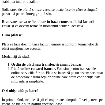
stabilirea tuturor detaliilor.
Solicitarea de ofertă și rezervarea se poate face de către o singură
persoană pentru întreg grupul său.
Rezervarea se va realiza
doar în baza contractului și facturii
emise
și va deveni fermă în momentul achitării acesteia.
Cum plătesc?
Plata se face doar în baza facturii emisie și conform termenelor de
plată menționat pe aceasta.
Modalități de plată:
Ordin de plată sau transfer/virament bancar
Plată online cu card bancar.
Folosim pentru tranzacțiile
online serviciile Stripe. Plata se bazează pe un sistem securizat
de procesare a tranzacțiilor online care oferă confidențialitate,
siguranță și simplitate.
O zi obișnuită pe barcă
În primul rând, trebuie să știi că majoritatea timpului îl vei petrece pe
yacht, pe plaje și în golfuri spectaculoase.