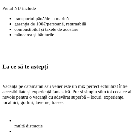
Prețul NU include
transportul până/de la marină
garanția de 100€/persoană, returnabilă
combustibilul și taxele de acostare
mâncarea și băuturile
La ce să te aștepți
Vacanța pe catamaran sau velier este un mix perfect echilibrat între
accesibilitate și experiență fantastică. Pur și simplu știm tot ceea ce ai
nevoie pentru o vacanță cu adevărat superbă – locuri, experiențe,
localnici, golfuri, taverne, trasee.
multă distracție