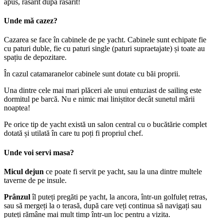
apus, răsărit după răsărit!
Unde mă cazez?
Cazarea se face în cabinele de pe yacht. Cabinele sunt echipate fie
cu paturi duble, fie cu paturi single (paturi supraetajate) și toate au
spațiu de depozitare.
În cazul catamaranelor cabinele sunt dotate cu băi proprii.
Una dintre cele mai mari plăceri ale unui entuziast de sailing este
dormitul pe barcă. Nu e nimic mai liniștitor decât sunetul mării
noaptea!
Pe orice tip de yacht există un salon central cu o bucătărie complet
dotată și utilată în care tu poți fi propriul chef.
Unde voi servi masa?
Micul dejun
ce poate fi servit pe yacht, sau la una dintre multele
taverne de pe insule.
Prânzul
îl puteți pregăti pe yacht, la ancora, într-un golfuleț retras,
sau să mergeți la o terasă, după care veți continua să navigați sau
puteți rămâne mai mult timp într-un loc pentru a vizita.