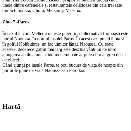
unele dintre cafenelele și restaurantele delicioase din cele trei sate
din Schinoussa, Chora, Mersini și Maseria.
Ziua 7 -
Paros
În cazul în care Meltemi nu este puternic, o alternativă frumoasă este
portul Naoussa, în nordul insulei Paros. În acest caz, puteți înota și
în golful Kolibithres, un loc uimitor lângă Naoussa. Cu toate
acestea, deoarece golful mai larg este deschis vântului de nord,
ajungerea acolo atunci când meltemi bate ar putea fi mai greu decât
de obicei.
Când ajungi pe insula Paros, te poți bucura de viața de noapte din
porturile pline de viață Naoussa sau Paroikia.
Hartă