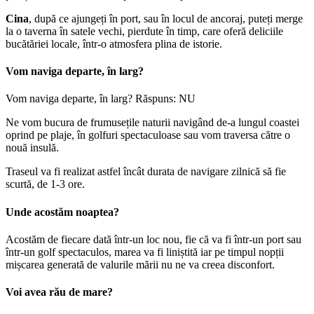
Cina
, după ce ajungeți în port, sau în locul de ancoraj, puteți merge
la o taverna în satele vechi, pierdute în timp, care oferă deliciile
bucătăriei locale, într-o atmosfera plina de istorie.
Vom naviga departe, în larg?
Vom naviga departe, în larg?
Răspuns: NU
Ne vom bucura de frumusețile naturii navigând de-a lungul coastei
oprind pe plaje, în golfuri spectaculoase sau vom traversa către o
nouă insulă.
Traseul va fi realizat astfel încât durata de navigare zilnică să fie
scurtă, de 1-3 ore.
Unde acostăm noaptea?
Acostăm de fiecare dată într-un loc nou, fie că
va fi într-un port sau
într-un golf spectaculos,
marea va fi liniștită iar pe timpul nopții
mișcarea generată de valurile mării nu ne va creea disconfort.
Voi avea rău de mare?