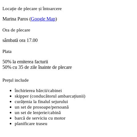
Locație de plecare și întoarcere
Marina Paros (
Google Map
)
Ora de plecare
sâmbată ora 17.00
Plata
50% la emiterea facturii
50% cu 35 de zile înainte de plecare
Prețul include
închirierea bărcii/cabinei
skipper (conducătorul ambarcațiunii)
curățenia la finalul sejurului
un set de prosoape/persoană
un set de lenjerie/cabină
barcă de serviciu cu motor
planificare traseu