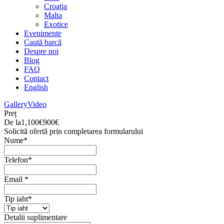
Croația
Malta
Exotice
Evenimente
Caută barcă
Despre noi
Blog
FAQ
Contact
English
Gallery
Video
Preț
De la
1,100€
900€
Solicită ofertă prin completarea formularului
Nume
*
Telefon
*
Email
*
Tip iaht
*
Detalii suplimentare