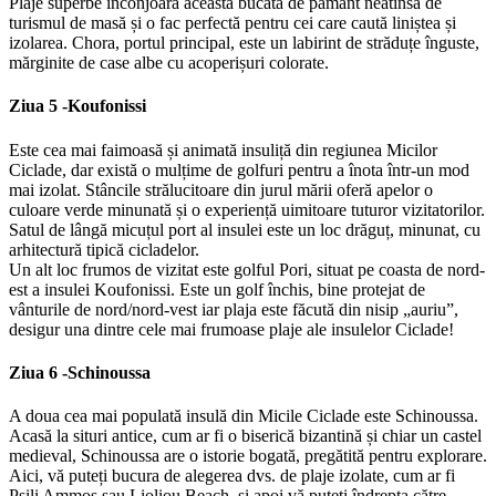
Plaje superbe înconjoară această bucată de pământ neatinsă de
turismul de masă și o fac perfectă pentru cei care caută liniștea și
izolarea. Chora, portul principal, este un labirint de străduțe înguste,
mărginite de case albe cu acoperișuri colorate.
Ziua 5 -
Koufonissi
Este cea mai faimoasă și animată insuliță din regiunea Micilor
Ciclade, dar există o mulțime de golfuri pentru a înota într-un mod
mai izolat. Stâncile strălucitoare din jurul mării oferă apelor o
culoare verde minunată și o experiență uimitoare tuturor vizitatorilor.
Satul de lângă micuțul port al insulei este un loc drăguț, minunat, cu
arhitectură tipică cicladelor.
Un alt loc frumos de vizitat este golful Pori, situat pe coasta de nord-
est a insulei Koufonissi. Este un golf închis, bine protejat de
vânturile de nord/nord-vest iar plaja este făcută din nisip „auriu”,
desigur una dintre cele mai frumoase plaje ale insulelor Ciclade!
Ziua 6 -
Schinoussa
A doua cea mai populată insulă din Micile Ciclade este Schinoussa.
Acasă la situri antice, cum ar fi o biserică bizantină și chiar un castel
medieval, Schinoussa are o istorie bogată, pregătită pentru explorare.
Aici, vă puteți bucura de alegerea dvs. de plaje izolate, cum ar fi
Psili Ammos sau Lioliou Beach, și apoi vă puteți îndrepta către