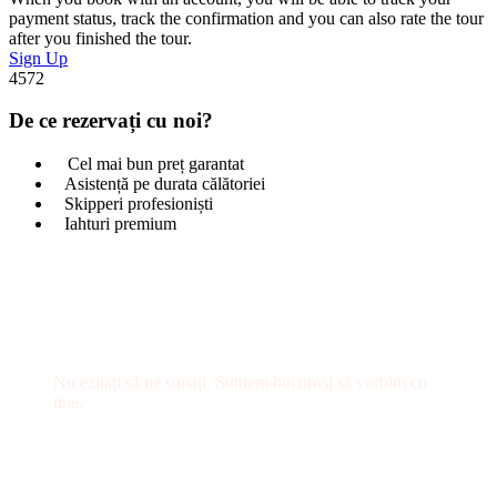
payment status, track the confirmation and you can also rate the tour
after you finished the tour.
Sign Up
4572
De ce rezervați cu noi?
Cel mai bun preț garantat
Asistență pe durata călătoriei
Skipperi profesioniști
Iahturi premium
Ai întrebări?
Nu ezitați să ne sunați. Suntem bucuroși să vorbim cu
tine.
+40 758 657 652
hello@sailonsea.com