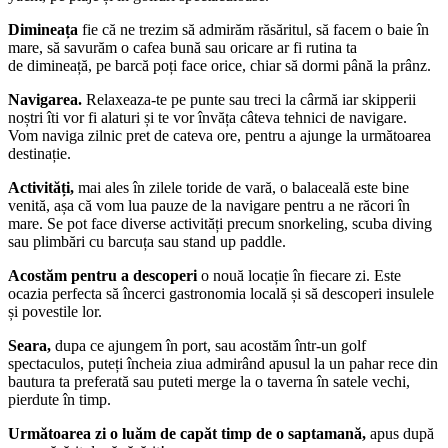
Dimineața
fie că ne trezim să admirăm răsăritul, să facem o baie în
mare, să savurăm o cafea bună sau oricare ar fi rutina ta
de dimineață, pe barcă poți face orice, chiar să dormi până la prânz.
Navigarea.
Relaxeaza-te pe punte sau treci la cârmă iar skipperii
noștri îti vor fi alaturi și te vor învăța câteva tehnici de navigare.
Vom naviga zilnic pret de cateva ore, pentru a ajunge la următoarea
destinație.
Activități,
mai ales în zilele toride de vară, o balaceală este bine
venită, așa că vom lua pauze de la navigare pentru a ne răcori în
mare. Se pot face diverse activități precum snorkeling, scuba diving
sau plimbări cu barcuța sau stand up paddle.
Acostăm pentru a desc
operi
o nouă locație în fiecare zi. Este
ocazia perfecta să încerci gastronomia locală și să descoperi insulele
și povestile lor.
Seara,
dupa ce ajungem în port, sau acostăm într-un golf
spectaculos, puteți încheia ziua admirând apusul la un pahar rece din
bautura ta preferată sau puteti merge la o taverna în satele vechi,
pierdute în timp.
Următoarea zi o luăm de capăt timp de o saptamană,
apus după