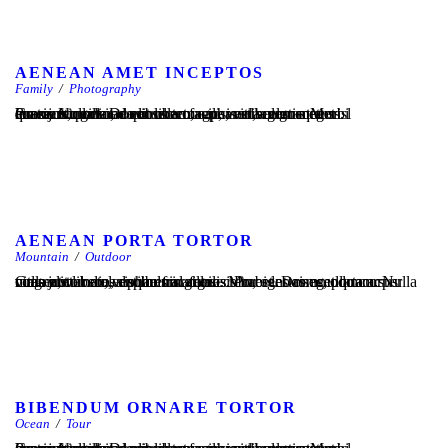
AENEAN AMET INCEPTOS
Family
/
Photography
Cras justo odio, dapibus ac facilisis in, egestas eget quam. Nulla vitae elit libero, a pharetra augue. Morbi leo risus, porta ac consectetur ac, vestibulum at eros. Praesent commodo cursus magna, vel scelerisque nisl consectetur et. Donec ullamcorper nulla non metus auctor fringilla.
AENEAN PORTA TORTOR
Mountain
/
Outdoor
Cras justo odio, dapibus ac facilisis in, egestas eget quam. Nulla vitae elit libero, a pharetra augue. Morbi leo risus, porta ac consectetur ac, vestibulum at eros. Praesent commodo cursus magna, vel scelerisque nisl consectetur et. Donec ullamcorper nulla non metus auctor fringilla.
BIBENDUM ORNARE TORTOR
Ocean
/
Tour