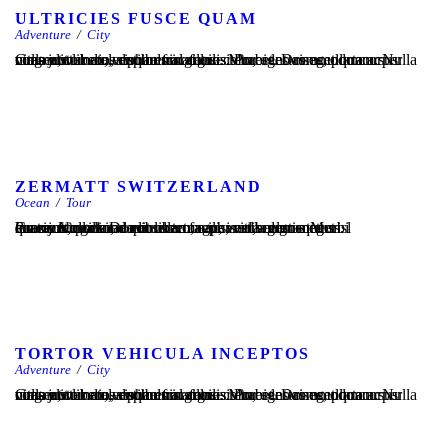
ULTRICIES FUSCE QUAM
Adventure
/
City
Cras justo odio, dapibus ac facilisis in, egestas eget quam. Nulla vitae elit libero, a pharetra augue. Morbi leo risus, porta ac consectetur ac, vestibulum at eros. Praesent commodo cursus magna, vel scelerisque nisl consectetur et. Donec ullamcorper nulla non metus auctor fringilla.
ZERMATT SWITZERLAND
Ocean
/
Tour
Cras justo odio, dapibus ac facilisis in, egestas eget quam. Nulla vitae elit libero, a pharetra augue. Morbi leo risus, porta ac consectetur ac, vestibulum at eros. Praesent commodo cursus magna, vel scelerisque nisl consectetur et. Donec ullamcorper nulla non metus auctor fringilla.
TORTOR VEHICULA INCEPTOS
Adventure
/
City
Cras justo odio, dapibus ac facilisis in, egestas eget quam. Nulla vitae elit libero, a pharetra augue. Morbi leo risus, porta ac consectetur ac, vestibulum at eros. Praesent commodo cursus magna, vel scelerisque nisl consectetur et. Donec ullamcorper nulla non metus auctor fringilla.