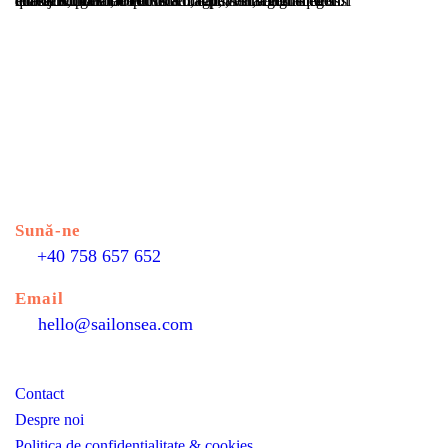
Cras justo odio, dapibus ac facilisis in, egestas eget quam. Nulla vitae elit libero, a pharetra augue. Morbi leo risus, porta ac consectetur ac, vestibulum at eros. Praesent commodo cursus magna, vel scelerisque nisl consectetur et. Donec ullamcorper nulla non metus auctor fringilla.
Sună-ne
+40 758 657 652
Email
hello@sailonsea.com
Contact
Despre noi
Politica de confidențialitate & cookies