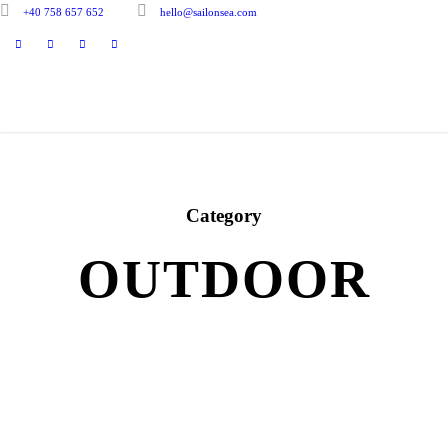
+40 758 657 652
hello@sailonsea.com
Category
OUTDOOR