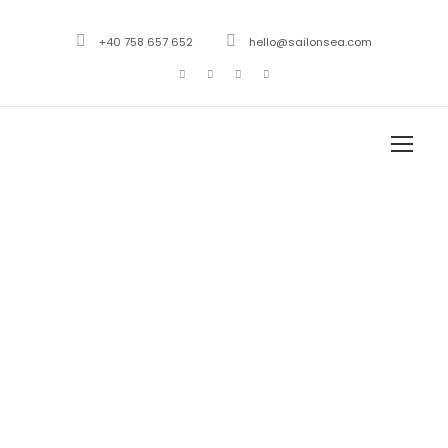
+40 758 657 652
hello@sailonsea.com
Tag
Photography