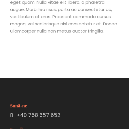
eget quam. Nulla vitae elit libero, a pharetra
augue. Morbi leo risus, porta ac consectetur ac,
vestibulum at eros. Praesent commodo cursus
magna, vel scelerisque nisl consectetur et. Donec
ullamcorper nulla non metus auctor fringilla.
Sună-ne
+40 758 657 652