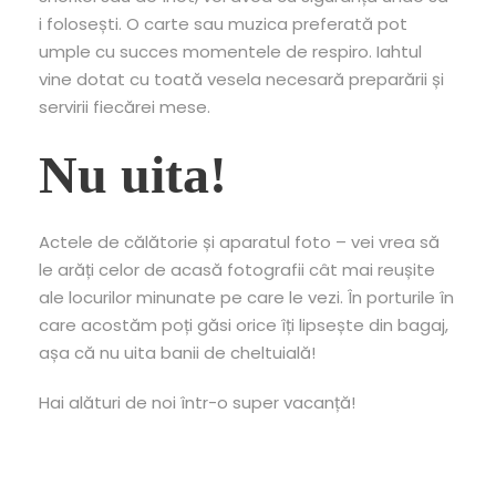
i folosești. O carte sau muzica preferată pot
umple cu succes momentele de respiro. Iahtul
vine dotat cu toată vesela necesară preparării și
servirii fiecărei mese.
Nu uita!
Actele de călătorie și aparatul foto – vei vrea să
le arăți celor de acasă fotografii cât mai reușite
ale locurilor minunate pe care le vezi. În porturile în
care acostăm poți găsi orice îți lipsește din bagaj,
așa că nu uita banii de cheltuială!
Hai alături de noi într-o super vacanță!