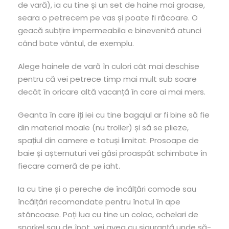
de vară), ia cu tine și un set de haine mai groase,
seara o petrecem pe vas și poate fi răcoare. O
geacă subțire impermeabila e binevenită atunci
când bate vântul, de exemplu.
Alege hainele de vară în culori cât mai deschise
pentru că vei petrece timp mai mult sub soare
decât în oricare altă vacanță în care ai mai mers.
Geanta în care iți iei cu tine bagajul ar fi bine să fie
din material moale (nu troller) și să se plieze,
spațiul din camere e totuși limitat. Prosoape de
baie și așternuturi vei găsi proaspăt schimbate în
fiecare cameră de pe iaht.
Ia cu tine și o pereche de încălțări comode sau
încălțări recomandate pentru înotul în ape
stâncoase. Poți lua cu tine un colac, ochelari de
snorkel sau de înot, vei avea cu siguranță unde să-