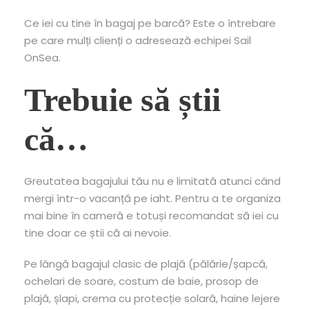
Ce iei cu tine în bagaj pe barcă? Este o întrebare
pe care mulți clienți o adresează echipei Sail
OnSea.
Trebuie să știi
că…
Greutatea bagajului tău nu e limitată atunci când
mergi într-o vacanță pe iaht. Pentru a te organiza
mai bine în cameră e totuși recomandat să iei cu
tine doar ce știi că ai nevoie.
Pe lângă bagajul clasic de plajă (pălărie/șapcă,
ochelari de soare, costum de baie, prosop de
plajă, șlapi, crema cu protecție solară, haine lejere