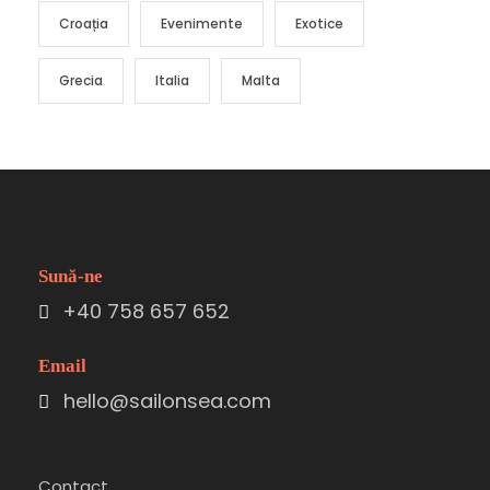
Croația
Evenimente
Exotice
Grecia
Italia
Malta
Sună-ne
+40 758 657 652
Email
hello@sailonsea.com
Contact