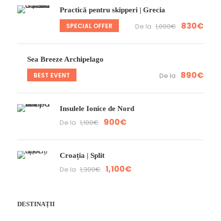
Practică pentru skipperi | Grecia
830€
SPECIAL OFFER
De la
1,000€
Sea Breeze Archipelago
890€
BEST EVENT
De la
Insulele Ionice de Nord
900€
De la
1,100€
Croația | Split
1,100€
De la
1,300€
DESTINAȚII