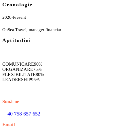
Cronologie
2020-Present
OnSea Travel, manager financiar
Aptitudini
COMUNICARE
90%
ORGANIZARE
75%
FLEXIBILITATE
80%
LEADERSHIP
95%
Sună-ne
+40 758 657 652
Email