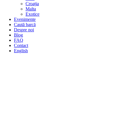
Croația
Malta
Exotice
Evenimente
Caută barcă
Despre noi
Blog
FAQ
Contact
English