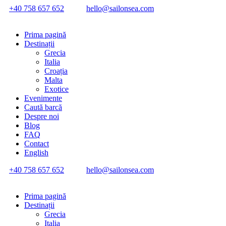
+40 758 657 652
hello@sailonsea.com
Prima pagină
Destinații
Grecia
Italia
Croația
Malta
Exotice
Evenimente
Caută barcă
Despre noi
Blog
FAQ
Contact
English
+40 758 657 652
hello@sailonsea.com
Prima pagină
Destinații
Grecia
Italia