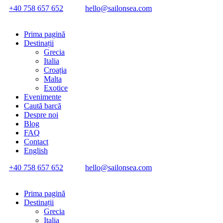
+40 758 657 652
hello@sailonsea.com
Prima pagină
Destinații
Grecia
Italia
Croația
Malta
Exotice
Evenimente
Caută barcă
Despre noi
Blog
FAQ
Contact
English
+40 758 657 652
hello@sailonsea.com
Prima pagină
Destinații
Grecia
Italia