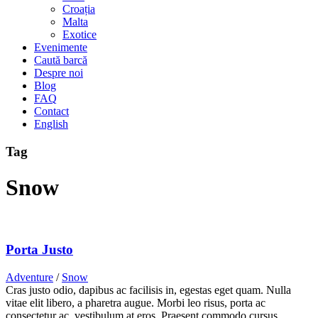
Croația
Malta
Exotice
Evenimente
Caută barcă
Despre noi
Blog
FAQ
Contact
English
Tag
Snow
Porta Justo
Adventure
/
Snow
Cras justo odio, dapibus ac facilisis in, egestas eget quam. Nulla
vitae elit libero, a pharetra augue. Morbi leo risus, porta ac
consectetur ac, vestibulum at eros. Praesent commodo cursus